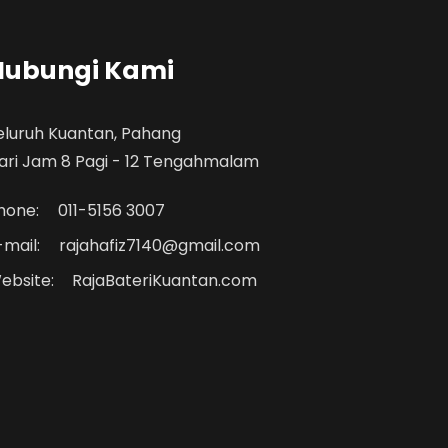
Hubungi Kami
eluruh Kuantan, Pahang
ari Jam 8 Pagi - 12 Tengahmalam
hone:
011-5156 3007
-mail:
rajahafiz7140@gmail.com
ebsite:
RajaBateriKuantan.com